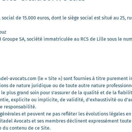
social de 15.000 euros, dont le siège social est situé au 25, r
ouz
VH Groupe SA, société immatriculée au RCS de Lille sous le num
adel-avocats.com
(le « Site ») sont fournies à titre purement 
tions de nature juridique ou de toute autre nature professionn
plus grand soin pour s’assurer de la qualité et de la fiabilit
antie, explicite ou implicite, de validité, d’exhaustivité ou d’
e responsabilité.
énérales et peuvent ne pas refléter les évolutions légales en v
u Citadel Avocats et ses membres déclinent expressément toute
e du contenu de ce Site.