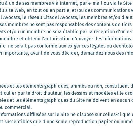
u à un de ses membres via Internet, par e-mail ou via le Site
du site Web, en tout ou en partie, et/ou des communications vi
el Avocats, le réseau Citadel Avocats, les membres et/ou d’aut
 ses membres ne sont pas responsables des contenus de tiers q
ats et/ou un membre ne sera établie par la réception d’un e-m
n membre et obtenu l’autorisation d’envoyer des information
ui-ci ne serait pas conforme aux exigences légales ou déontolo
on importante, avant de vous décider, demandez-nous des info
onnées et les éléments graphiques, animés ou non, constituent 
articulier par le droit d’auteur, les dessins et modèles et le dr
nnées et les éléments graphiques du Site ne doivent en aucun c
c ou commercial.
formations diffusées sur le Site ne dispose sur celles-ci que 
ont susceptibles que d’une seule reproduction papier ou numér